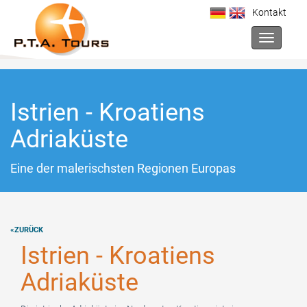
Kontakt
Toggle na
Istrien - Kroatiens
Adriaküste
Eine der malerischsten Regionen Europas
«ZURÜCK
Istrien - Kroatiens
Adriaküste