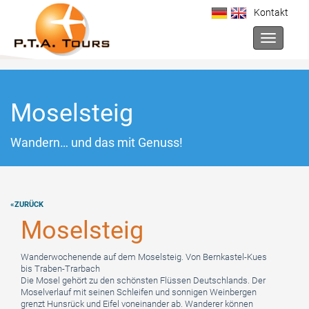
Kontakt
Toggle na
Moselsteig
Wandern… und das mit Genuss!
«ZURÜCK
Moselsteig
Wanderwochenende auf dem Moselsteig. Von Bernkastel-Kues
bis Traben-Trarbach
Die Mosel gehört zu den schönsten Flüssen Deutschlands. Der
Moselverlauf mit seinen Schleifen und sonnigen Weinbergen
grenzt Hunsrück und Eifel voneinander ab. Wanderer können